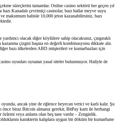
 çekme süreçlerini tamamlar. Online casino sektörü her geçen yıl
azı Kanadalı çevrimiçi casinolar, bazı hatlar meyve suyu
 ve maksimum bahisle 10,000 jeton kazanabilirsiniz, bazı
ktedir.
 yardımcı olacak diğer köylülere sahip olacaksınız, çıngıraklı
a kazanma çizgisi başına en değerli kombinasyonu dikkate alır.
diğer bazı ülkelerden ABD müşterileri ve kumarbazları için
asino oyunları oynatan yasal siteler bulunmuyor. Haliyle de
 oyunda, ancak yine de eğlence heyecan verici ve karlı kalır. Şu
 önce biraz Bitcoin almanız gerekir, BitPay kartı ile herhangi
ir özlemi veya anlamı olan beş tane vardır – Zenginlik.
olduklarını karakterin kalıplara uygun bir döküm bir kumarhane