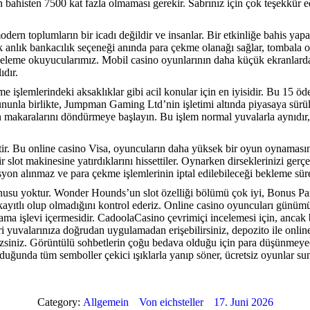
ın bahisten 7500 kat fazla olmaması gerekir. Sabrınız için çok teşekkür
odern toplumların bir icadı değildir ve insanlar. Bir etkinliğe bahis yapar
anlık bankacılık seçeneği anında para çekme olanağı sağlar, tombala oyu
 inceleme okuyucularımız. Mobil casino oyunlarının daha küçük ekranla
ıdır.
e işlemlerindeki aksaklıklar gibi acil konular için en iyisidir. Bu 15 öd
unla birlikte, Jumpman Gaming Ltd’nin işletimi altında piyasaya sürülece
in makaralarını döndürmeye başlayın. Bu işlem normal yuvalarla aynıdır
 iştir. Bu online casino Visa, oyuncuların daha yüksek bir oyun oynaması
r slot makinesine yatırdıklarını hissettiler. Oynarken dirseklerinizi gerç
misyon alınmaz ve para çekme işlemlerinin iptal edilebileceği bekleme sü
onusu yoktur. Wonder Hounds’un slot özelliği bölümü çok iyi, Bonus Para
yıtlı olup olmadığını kontrol ederiz. Online casino oyuncuları günümüzü
ir arama işlevi içermesidir. CadoolaCasino çevrimiçi incelemesi için, an
vori yuvalarınıza doğrudan uygulamadan erişebilirsiniz, depozito ile onl
ezsiniz. Görüntülü sohbetlerin çoğu bedava olduğu için para düşünmeyece
ğunda tüm semboller çekici ışıklarla yanıp söner, ücretsiz oyunlar sun
Category:
Allgemein
Von
eichsteller
17. Juni 2026