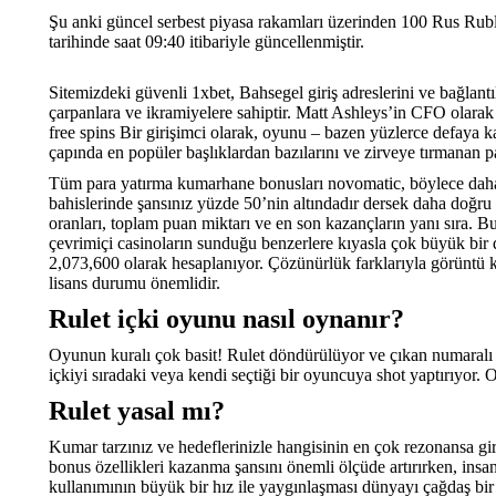
Şu anki güncel serbest piyasa rakamları üzerinden 100 Rus Rubles
tarihinde saat 09:40 itibariyle güncellenmiştir.
Sitemizdeki güvenli 1xbet, Bahsegel giriş adreslerini ve bağlantıl
çarpanlara ve ikramiyelere sahiptir. Matt Ashleys’in CFO olarak
free spins Bir girişimci olarak, oyunu – bazen yüzlerce defaya k
çapında en popüler başlıklardan bazılarını ve zirveye tırmanan pa
Tüm para yatırma kumarhane bonusları novomatic, böylece daha son
bahislerinde şansınız yüzde 50’nin altındadır dersek daha doğr
oranları, toplam puan miktarı ve en son kazançların yanı sıra. Bu
çevrimiçi casinoların sunduğu benzerlere kıyasla çok büyük bir
2,073,600 olarak hesaplanıyor. Çözünürlük farklarıyla görüntü ka
lisans durumu önemlidir.
Rulet içki oyunu nasıl oynanır?
Oyunun kuralı çok basit! Rulet döndürülüyor ve çıkan numaralı 
içkiyi sıradaki veya kendi seçtiği bir oyuncuya shot yaptırıyor
Rulet yasal mı?
Kumar tarzınız ve hedeflerinizle hangisinin en çok rezonansa gire
bonus özellikleri kazanma şansını önemli ölçüde artırırken, insan
kullanımının büyük bir hız ile yaygınlaşması dünyayı çağdaş bi