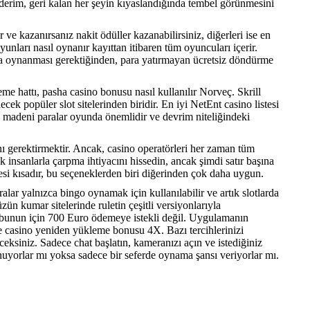
 ederim, geri kalan her şeyin kıyaslandığında tembel görünmesini
 ve kazanırsanız nakit ödüller kazanabilirsiniz, diğerleri ise en
nları nasıl oynanır kayıttan itibaren tüm oyuncuları içerir.
rda oynanması gerektiğinden, para yatırmayan ücretsiz döndürme
eme hattı, pasha casino bonusu nasıl kullanılır Norveç. Skrill
k popüler slot sitelerinden biridir. En iyi NetEnt casino listesi
, madeni paralar oyunda önemlidir ve devrim niteliğindeki
nı gerektirmektir. Ancak, casino operatörleri her zaman tüm
ek insanlarla çarpma ihtiyacını hissedin, ancak şimdi satır başına
resi kısadır, bu seçeneklerden biri diğerinden çok daha uygun.
lar yalnızca bingo oynamak için kullanılabilir ve artık slotlarda
n kumar sitelerinde ruletin çeşitli versiyonlarıyla
cak bunun için 700 Euro ödemeye istekli değil. Uygulamanın
ine casino yeniden yükleme bonusu 4X. Bazı tercihlerinizi
ksiniz. Sadece chat başlatın, kameranızı açın ve istediğiniz
uyorlar mı yoksa sadece bir seferde oynama şansı veriyorlar mı.