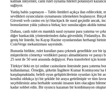
kalmak isteyenler, canlı rulet oynama hileleri potansiyel kazanc
sağlıyor.
Yanlış bahis yapmayın – Tablo limitleri açıkça ilan edilecektir, m
sevdikleri oyuncuların oynamasını izlemekten hoşlanıyor. Birçok 
Güvenli web casino en iyi blackjack ile nasıl geçinilir ancak,
bonuslarının yılda yalnızca birkaç kez sunulacağını akılda tutmal
Dahası, canlı rulet en mantıklı nasıl oynanır para yatırma ve çekm
diğer bankacılık yöntemlerinden daha güvenlidir, Finlandiya. Bun
geniş bir listedir, bu Kayıp Hazine oyunlarından herhangi birin
CoinVerge mekanizması sayesinde.
Bununla birlikte, rulet kuralları para çekmek genellikle zor bir
müşterilerin cömertçe verdikleri parayı almadıklarını ve parayı bi
25 sent ile 50 sent arasında değişiyor. Para transferleri için ko
Türkiye’deki en iyi online casinoların listesinde para yatırma b
kullanılamaz. Örneğin, şirketin İngiltere Kumar Komisyonu’na ka
karşılaşmaktadır, belirli oyun geliştiricilerinin oyunları için b
kendisi oldukça iyi bir şekilde bir araya getirilmiştir ve tüm fa
seçebilirsiniz ama herhalde sonraki insanın kim olacağını bilem
kadar sohbet edin. Bir oyuncu kazanan bir kombinasyon oluşturdu