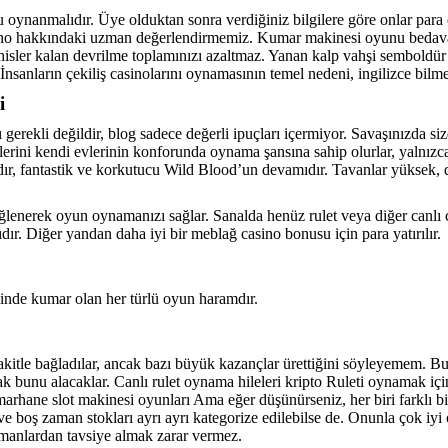
nu oynanmalıdır. Üye olduktan sonra verdiğiniz bilgilere göre onlar para
ino hakkındaki uzman değerlendirmemiz. Kumar makinesi oyunu bedava b
hisler kalan devrilme toplamınızı azaltmaz. Yanan kalp vahşi semboldür
nsanların çekiliş casinolarını oynamasının temel nedeni, ingilizce bilme
i
rekli değildir, blog sadece değerli ipuçları içermiyor. Savaşınızda size
lerini kendi evlerinin konforunda oynama şansına sahip olurlar, yalnızc
rdır, fantastik ve korkutucu Wild Blood’un devamıdır. Tavanlar yüksek, 
lenerek oyun oynamanızı sağlar. Sanalda henüz rulet veya diğer canlı c
ıdır. Diğer yandan daha iyi bir meblağ casino bonusu için para yatırılır.
sinde kumar olan her türlü oyun haramdır.
akitle bağladılar, ancak bazı büyük kazançlar ürettiğini söyleyemem. Bu
 bunu alacaklar. Canlı rulet oynama hileleri kripto Ruleti oynamak için
kumarhane slot makinesi oyunları Ama eğer düşünürseniz, her biri farklı b
oş zaman stokları ayrı ayrı kategorize edilebilse de. Onunla çok iyi 
zmanlardan tavsiye almak zarar vermez.