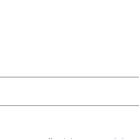
Nächster
Beitrag: