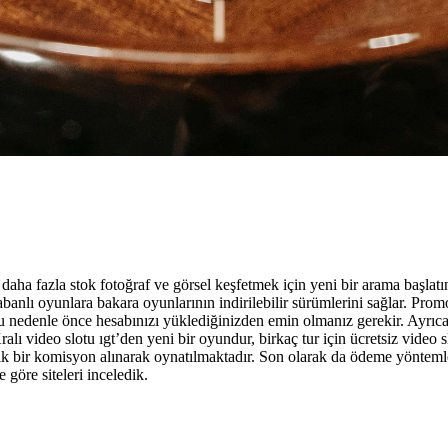
ya daha fazla stok fotoğraf ve görsel keşfetmek için yeni bir arama baş
lı oyunlara bakara oyunlarının indirilebilir sürümlerini sağlar. Promos
u nedenle önce hesabınızı yüklediğinizden emin olmanız gerekir. Ayrıca,
 video slotu ıgt’den yeni bir oyundur, birkaç tur için ücretsiz video s
 bir komisyon alınarak oynatılmaktadır. Son olarak da ödeme yöntemlerini
 göre siteleri inceledik.